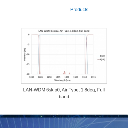
注目产品
Products
LAN-WDM 6skip0, Air Type, 1.8deg, Full
band