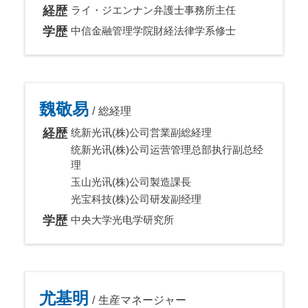
経歴
ライ・ジエンナン弁護士事務所主任
学歴
中信金融管理学院財経法律学系修士
魏敬易
総経理
経歴
统新光讯(株)公司営業副総経理
统新光讯(株)公司运营管理总部执行副总经
理
玉山光讯(株)公司製造課長
光宝科技(株)公司研发副经理
学歴
中央大学光电学研究所
尤基明
生産マネージャー