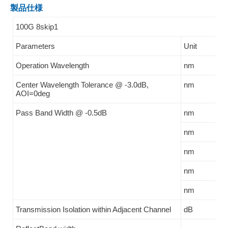
製品仕様
100G 8skip1
Parameters
Unit
Sp
Operation Wavelength
nm
1
Center Wavelength Tolerance @ -3.0dB,
nm
I
AOI=0deg
Pass Band Width @ -0.5dB
nm
H2
nm
H3
nm
H
nm
H5
nm
cu
Transmission Isolation within Adjacent Channel
dB
>=