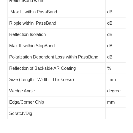
ReflectBand width
sk
Max IL within PassBand
dB
<=
Ripple within PassBand
dB
<=
Reflection Isolation
dB
>=
Max IL within StopBand
dB
<=
Polarization Dependent Loss within PassBand
dB
<=
Reflection of Backside AR Coating
%
<=
Size (Length ´ Width ´ Thickness)
mm
(1
Wedge Angle
degree
0.
Edge/Corner Chip
mm
<=
Scratch/Dig
40